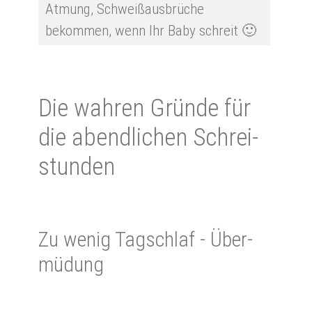
Atmung, Schweißausbrüche
bekommen, wenn Ihr Baby schreit 🙂
Die wah­ren Grün­de für
die abend­li­chen Schrei­
stun­den
Zu we­nig Tag­schlaf - Über­
mü­dung