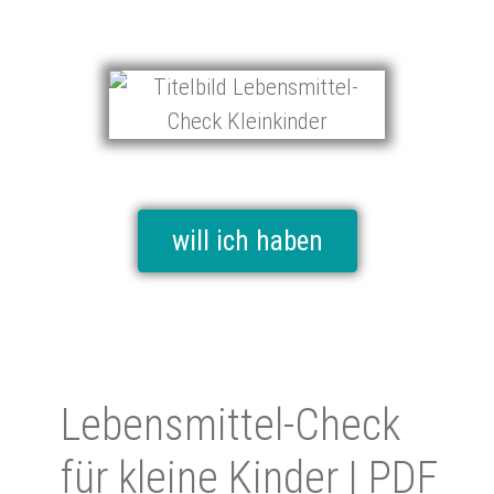
will ich haben
Le­bens­mit­tel-Check
für kleine Kin­der | PDF