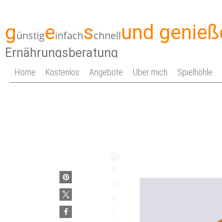
g
e
s
und genieß
ünstig
infach
chnell
Ernährungsberatung
Home
Kostenlos
Angebote
Über mich
Spielhöhle