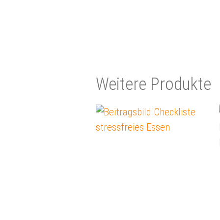
Wei­te­re Pro­duk­te