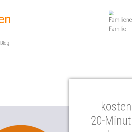
en
Blog
kosten
20-Mi­nu­