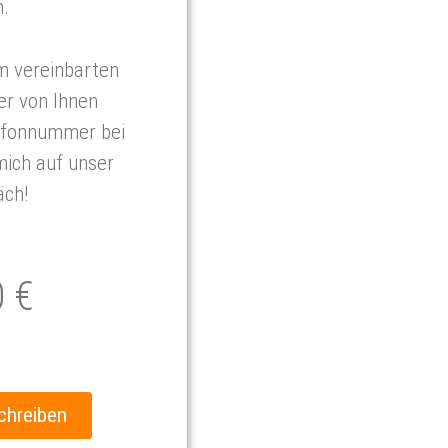
.
m vereinbarten
er von Ihnen
efonnummer bei
mich auf unser
äch!
0 €
schreiben