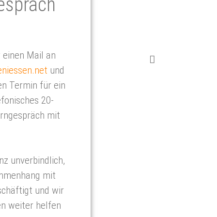
ge­spräch
 einen Mail an
niessen.net
und
en Termin für ein
efonisches 20-
rngespräch mit
.
nz unverbindlich,
ammenhang mit
chäftigt und wir
en weiter helfen