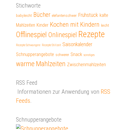
Stichworte
Bücher
Frühstück
kalte
babyleicht
elefantenschwer
Kochen mit Kindern
Mahlzeiten
Kinder
leicht
Rezepte
Offlinespiel
Onlinespiel
Saisonkalender
Rezepte Schwangere
Rezepte Stillzeit
Schnupperangebote
Snack
schwerer
sonstiges
warme Mahlzeiten
Zwischenmahlzeiten
RSS Feed
Informationen zur Anwendung von
RSS
Feeds
.
Schnupperangebote