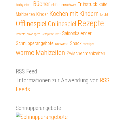
Bücher
Frühstück
kalte
babyleicht
elefantenschwer
Kochen mit Kindern
Mahlzeiten
Kinder
leicht
Rezepte
Offlinespiel
Onlinespiel
Saisonkalender
Rezepte Schwangere
Rezepte Stillzeit
Schnupperangebote
Snack
schwerer
sonstiges
warme Mahlzeiten
Zwischenmahlzeiten
RSS Feed
Informationen zur Anwendung von
RSS
Feeds
.
Schnupperangebote