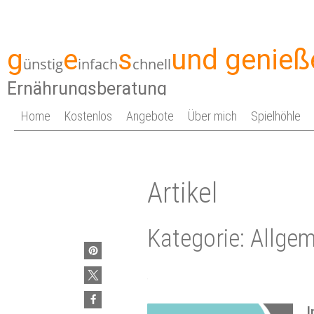
g
e
s
und genieß
ünstig
infach
chnell
Ernährungsberatung
Home
Kostenlos
Angebote
Über mich
Spielhöhle
Artikel
Kategorie: Allge
I