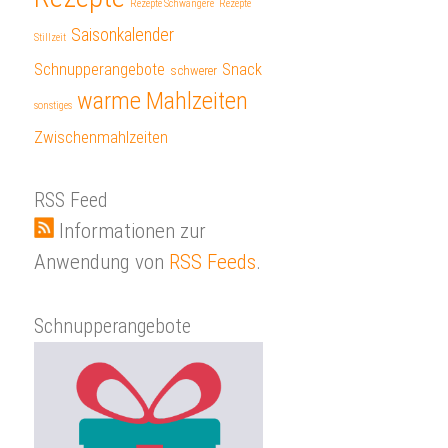
Rezepte Schwangere
Rezepte
Saisonkalender
Stillzeit
Schnupperangebote
Snack
schwerer
warme Mahlzeiten
sonstiges
Zwischenmahlzeiten
RSS Feed
Informationen zur
Anwendung von
RSS Feeds
.
Schnupperangebote