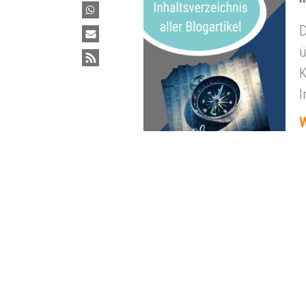
D
ü
K
I
W