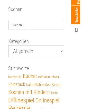
Suchen
Search
for:
Kategorien
Stichworte
Bücher
babyleicht
elefantenschwer
Frühstück
kalte Mahlzeiten
Kinder
Kochen mit Kindern
leicht
Offlinespiel
Onlinespiel
Rezepte