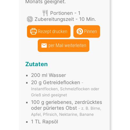
Monats geeignet.
Portionen -
1
Zubereitungszeit -
10
Min.
Rezept drucken
Pinnen
per Mail weiterleiten
Zutaten
200
ml
Wasser
20
g
Getreideflocken
-
Instantflocken, Schmelzflocken oder
Grieß sind geeignet
100
g
geriebenes, zerdrücktes
oder püriertes Obst
- z. B. Birne,
Apfel, Pfirsich, Nektarine, Banane
1
TL
Rapsöl