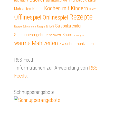
kalte
babyleicht
elefantenschwer
Kochen mit Kindern
Mahlzeiten
Kinder
leicht
Rezepte
Offlinespiel
Onlinespiel
Saisonkalender
Rezepte Schwangere
Rezepte Stillzeit
Schnupperangebote
Snack
schwerer
sonstiges
warme Mahlzeiten
Zwischenmahlzeiten
RSS Feed
Informationen zur Anwendung von
RSS
Feeds
.
Schnupperangebote