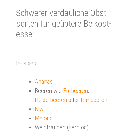
Schwe­rer ver­dau­liche Obst­
sor­ten für ge­üb­te­re Bei­kost­
esser
Beispiele
Ananas
Beeren wie
Erdbeeren
,
Heidelbeeren
oder
Himbeeren
Kiwi
Melone
Weintrauben (kernlos)