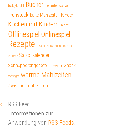
Bücher
babyleicht
elefantenschwer
Frühstück
kalte Mahlzeiten
Kinder
Kochen mit Kindern
leicht
Offlinespiel
Onlinespiel
Rezepte
Rezepte Schwangere
Rezepte
Saisonkalender
Stillzeit
Schnupperangebote
Snack
schwerer
warme Mahlzeiten
sonstiges
Zwischenmahlzeiten
k
RSS Feed
Informationen zur
Anwendung von
RSS Feeds
.