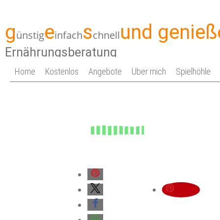
g
e
s
und genieß
ünstig
infach
chnell
Ernährungsberatung
Home
Kostenlos
Angebote
Über mich
Spielhöhle