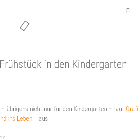
üh­stück in den Kin­der­gar­ten
– übrigens nicht nur für den Kindergarten – laut
Grafi
nd ins Leben
aus
ten